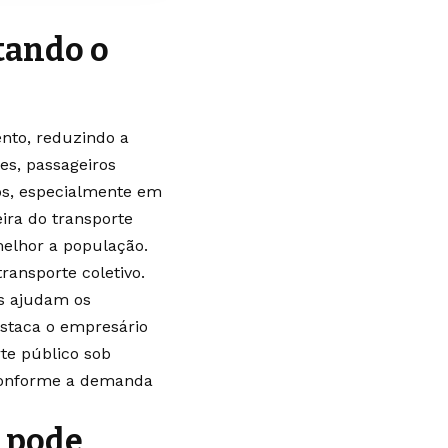
tando o
nto, reduzindo a
es, passageiros
vos, especialmente em
eira do transporte
melhor a população.
ransporte coletivo.
as ajudam os
estaca o empresário
te público sob
conforme a demanda
 pode