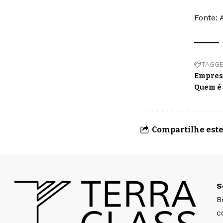
Fonte: 
TAGGE
Empres
Quem é
Compartilhe este
S
B
c