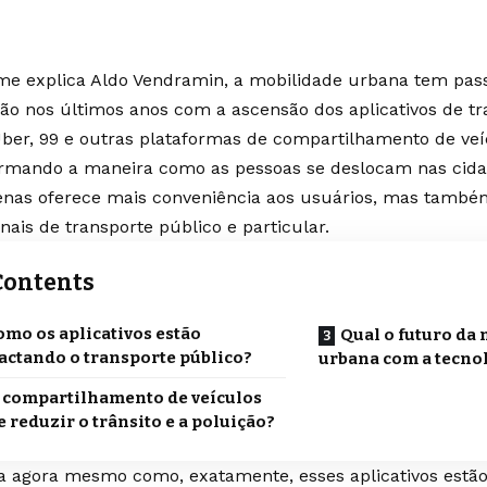
me explica Aldo Vendramin, a mobilidade urbana tem pa
ão nos últimos anos com a ascensão dos aplicativos de tr
er, 99 e outras plataformas de compartilhamento de veí
ormando a maneira como as pessoas se deslocam nas cid
enas oferece mais conveniência aos usuários, mas també
onais de transporte público e particular.
Contents
omo os aplicativos estão
Qual o futuro da
actando o transporte público?
urbana com a tecno
 compartilhamento de veículos
 reduzir o trânsito e a poluição?
a agora mesmo como, exatamente, esses aplicativos estã