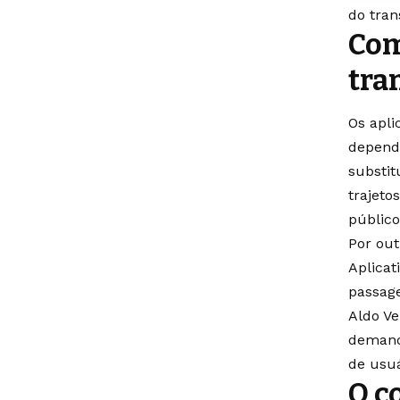
do tran
Com
tra
Os apli
dependê
substit
trajeto
público
Por out
Aplicat
passage
Aldo Ve
demand
de usuá
O c