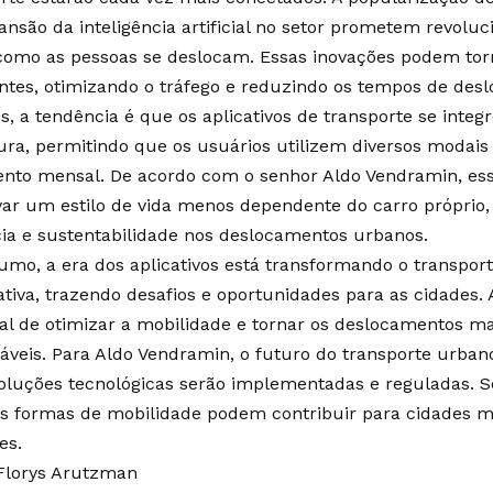
ansão da inteligência artificial no setor prometem revoluc
como as pessoas se deslocam. Essas inovações podem tor
entes, otimizando o tráfego e reduzindo os tempos de des
, a tendência é que os aplicativos de transporte se inte
ura, permitindo que os usuários utilizem diversos moda
nto mensal. De acordo com o senhor Aldo Vendramin, e
var um estilo de vida menos dependente do carro própri
cia e sustentabilidade nos deslocamentos urbanos.
mo, a era dos aplicativos está transformando o transpor
cativa, trazendo desafios e oportunidades para as cidades.
al de otimizar a mobilidade e tornar os deslocamentos ma
áveis. Para Aldo Vendramin, o futuro do transporte urb
oluções tecnológicas serão implementadas e reguladas. S
s formas de mobilidade podem contribuir para cidades m
es.
Florys Arutzman