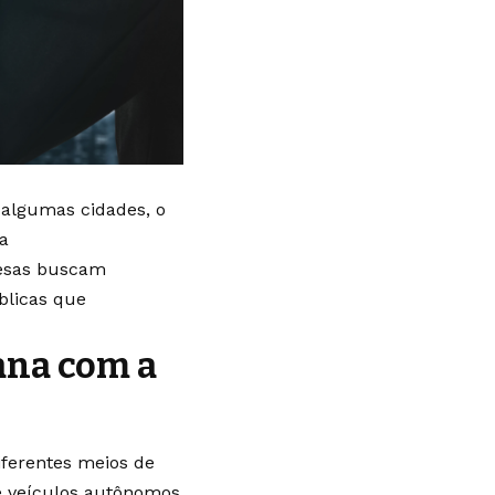
 algumas cidades, o
a
resas buscam
blicas que
ana com a
ferentes meios de
e veículos autônomos