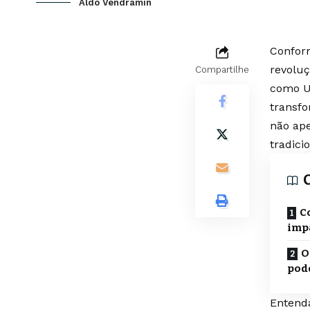
Aldo Vendramin
Confor
revoluç
Compartilhe
como Ub
transf
não ap
tradici
C
imp
O
pode
Entend