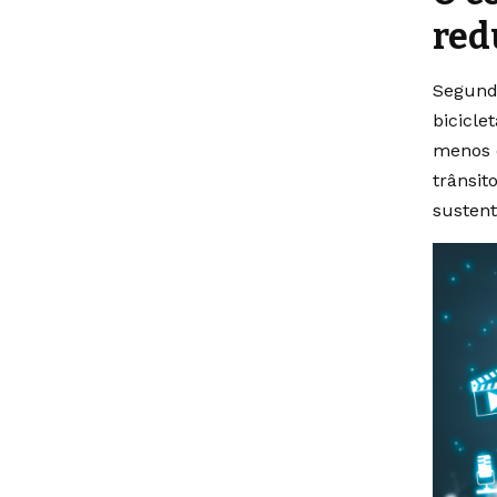
red
Segundo
bicicle
menos c
trânsit
sustent