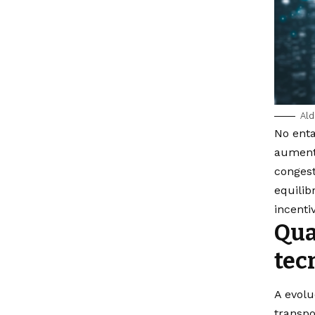
Al
No enta
aumento
conges
equilib
incenti
Qua
tec
A evolu
transpo