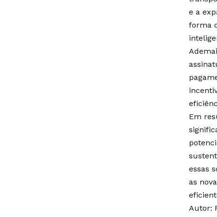
e a exp
forma 
intelig
Ademais
assinat
pagame
incenti
eficiên
Em resu
signifi
potenci
sustent
essas s
as nova
eficient
Autor: