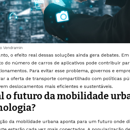
do Vendramin
nto, o efeito real dessas soluções ainda gera debates. Em
 do número de carros de aplicativos pode contribuir par
tionamentos. Para evitar esse problema, governos e emp
rar a oferta de transporte compartilhado com políticas pú
vem deslocamentos mais eficientes e sustentáveis.
l o futuro da mobilidade urb
nologia?
ção da mobilidade urbana aponta para um futuro onde di
rte estarão cada vez mais conectados. A popularização d