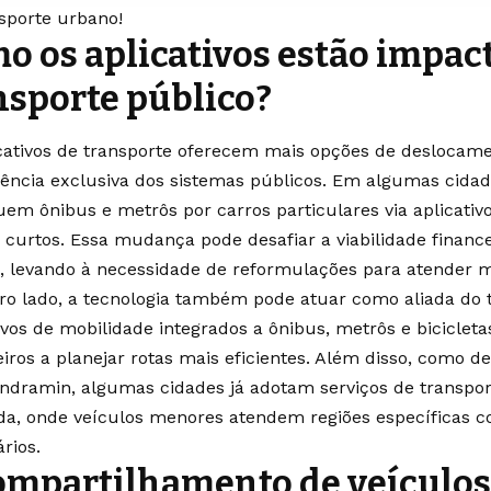
sporte urbano!
o os aplicativos estão impac
nsporte público?
cativos de transporte oferecem mais opções de deslocame
ncia exclusiva dos sistemas públicos. Em algumas cidad
uem ônibus e metrôs por carros particulares via aplicati
s curtos. Essa mudança pode desafiar a viabilidade financ
, levando à necessidade de reformulações para atender 
ro lado, a tecnologia também pode atuar como aliada do t
ivos de mobilidade integrados a ônibus, metrôs e biciclet
iros a planejar rotas mais eficientes. Além disso, como d
ndramin, algumas cidades já adotam serviços de transpor
a, onde veículos menores atendem regiões específicas 
rios.
ompartilhamento de veículos