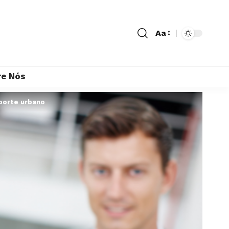
Aa
re Nós
sporte urbano