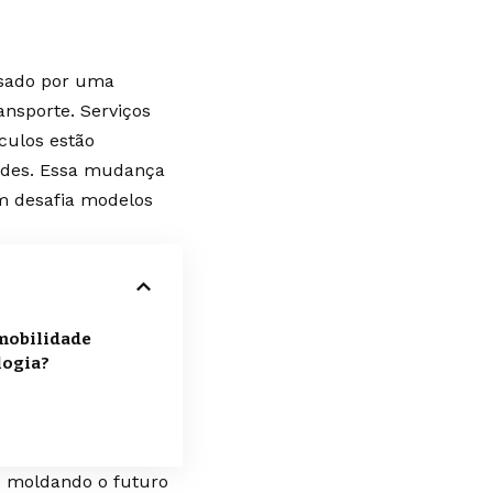
ssado por uma
ansporte. Serviços
culos estão
ades. Essa mudança
m desafia modelos
 mobilidade
logia?
o moldando o futuro