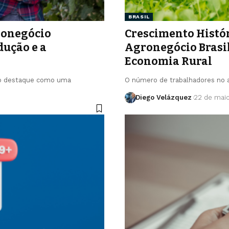
BRASIL
gronegócio
Crescimento Histó
dução e a
Agronegócio Brasil
Economia Rural
ando destaque como uma
O número de trabalhadores no a
Diego Velázquez
22 de mai