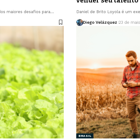
vender seu talento
dos maiores desafios para…
Daniel de Brito Loyola é um ex
Diego Velázquez
23 de mai
BRASIL