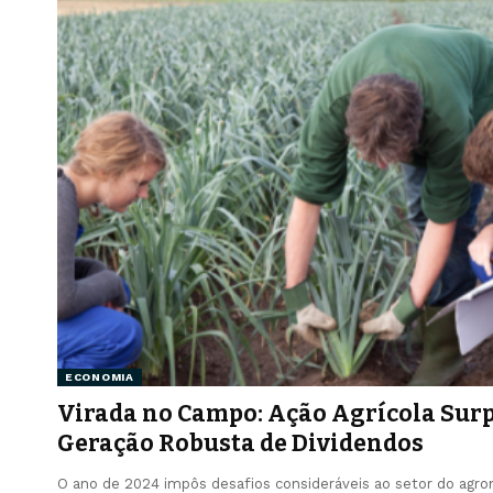
ECONOMIA
Virada no Campo: Ação Agrícola Sur
Geração Robusta de Dividendos
O ano de 2024 impôs desafios consideráveis ao setor do agr