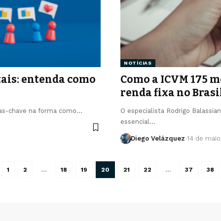
NOTÍCIAS
tais: entenda como
Como a ICVM 175 mol
renda fixa no Brasi
eças-chave na forma como…
O especialista Rodrigo Balassi
essencial…
Diego Velázquez
14 de mai
1
2
…
18
19
20
21
22
…
37
38