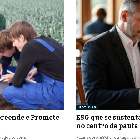
NOTÍCIAS
preende e Promete
ESG que se sustenta
no centro da pauta
onegócio, com…
Falar sobre ESG virou lugar-co