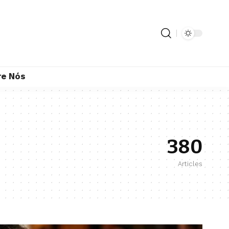
re Nós
380
Articles