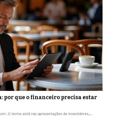
: por que o financeiro precisa estar
mum. O termo está nas apresentações de investidores,…