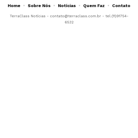
Home
Sobre Nós
Notícias
Quem Faz
Contato
TerraClass Notícias -
contato@terraclass.com.br
- tel.(11)91754-
6532