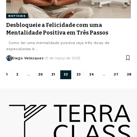
NOTÍCIAS
Desbloqueie a Felicidade com uma
Mentalidade Positiva em Três Passos
Como ter uma mentalidade positiva veja três dicas de
especialistas é…
Diego Velázquez
21 de março de 2025
1
2
…
20
21
22
23
24
…
37
38