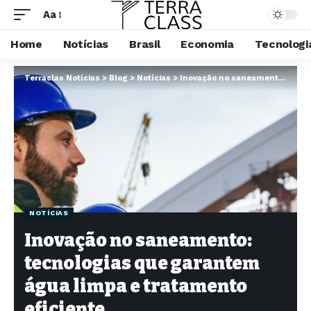
Aa
Home
Notícias
Brasil
Economia
Tecnologi
Terraclas Notícias
>
Blog
>
Notícias
>
Inovação no saneamento: tecnologias que garantem água limpa e tratamento eficiente
NOTÍCIAS
Inovação no saneamento:
tecnologias que garantem
água limpa e tratamento
eficiente