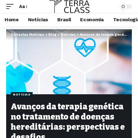
Aa
Home
Notícias
Brasil
Economia
Tecnologi
Terraclas Notícias
>
Blog
>
Notícias
>
Avanços da terapia genética no tratamento de doenças hereditárias: perspectivas e desafios
NOTÍCIAS
Avanços da terapia genética
no tratamento de doenças
hereditárias: perspectivas e
desafios