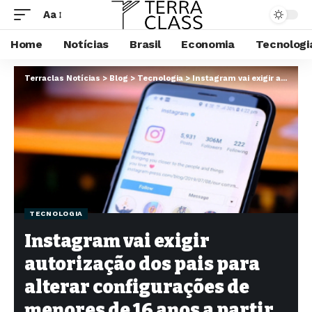
Aa
Home
Notícias
Brasil
Economia
Tecnologi
Terraclas Notícias
>
Blog
>
Tecnologia
>
Instagram vai exigir autorização dos pais para alterar configurações de menores de 16 anos a partir de 2025
TECNOLOGIA
Instagram vai exigir
autorização dos pais para
alterar configurações de
menores de 16 anos a partir