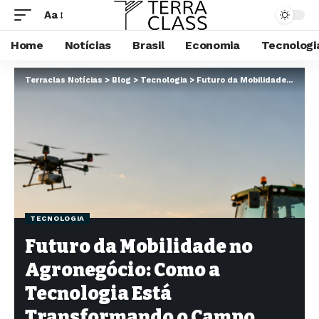
Aa
Home
Notícias
Brasil
Economia
Tecnologi
Terraclas Notícias
>
Blog
>
Tecnologia
>
Futuro da Mobilidade no Agronegócio: Como a Tecnologia Está Transformando o Campo Brasileiro
TECNOLOGIA
Futuro da Mobilidade no
Agronegócio: Como a
Tecnologia Está
Transformando o Campo