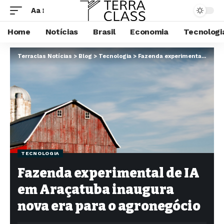
Aa
Home
Notícias
Brasil
Economia
Tecnologi
Terraclas Notícias
>
Blog
>
Tecnologia
>
Fazenda experimental de IA em Araçatuba inaugura nova era para o agronegócio
TECNOLOGIA
Fazenda experimental de IA
em Araçatuba inaugura
nova era para o agronegócio