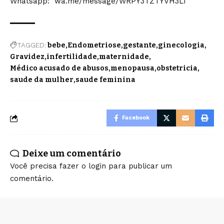
Whatsapp:
wa.me/message/WRPY3TZTYVH3L1
TAGGED:
bebe
Endometriose
gestante
ginecologia
Gravidez
infertilidade
maternidade
Médico acusado de abusos
menopausa
obstetricia
saude da mulher
saude feminina
Facebook
Deixe um comentário
Você precisa fazer o
login
para publicar um
comentário.