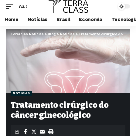
Aa
Home
Notícias
Brasil
Economia
Tecnologi
Terraclas Notícias
>
Blog
>
Notícias
>
Tratamento cirúrgico do câncer ginecológico
NOTÍCIAS
Tratamento cirúrgico do
câncer ginecológico