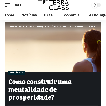
Aa
Home
Notícias
Brasil
Economia
Tecnologi
Terraclas Notícias
>
Blog
>
Notícias
>
Como construir uma mentalidade de prosperidade?
NOTÍCIAS
Como construir uma
mentalidade de
prosperidade?