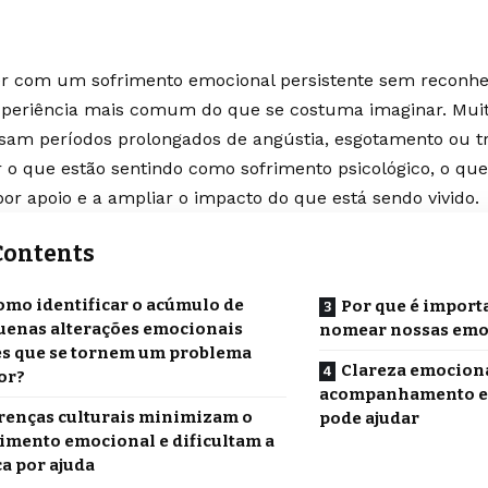
er com um sofrimento emocional persistente sem reconhe
periência mais comum do que se costuma imaginar. Muit
sam períodos prolongados de angústia, esgotamento ou t
o que estão sentindo como sofrimento psicológico, o que
or apoio e a ampliar o impacto do que está sendo vivido.
Contents
omo identificar o acúmulo de
Por que é import
uenas alterações emocionais
nomear nossas emo
es que se tornem um problema
Clareza emociona
or?
acompanhamento es
renças culturais minimizam o
pode ajudar
imento emocional e dificultam a
a por ajuda