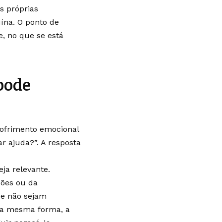
s próprias
ína. O ponto de
e, no que se está
pode
ofrimento emocional
 ajuda?”. A resposta
ja relevante.
ções ou da
ue não sejam
 Da mesma forma, a