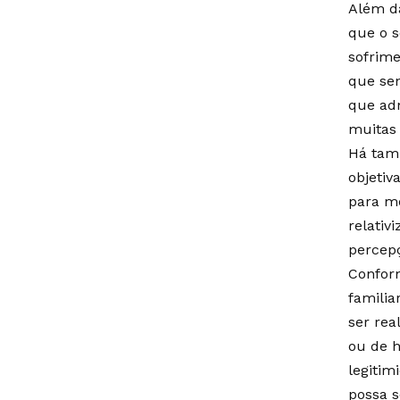
Além da
que o s
sofrime
que sen
que adm
muitas 
Há tam
objetiv
para m
relativ
percepç
Conform
familia
ser rea
ou de h
legiti
possa 