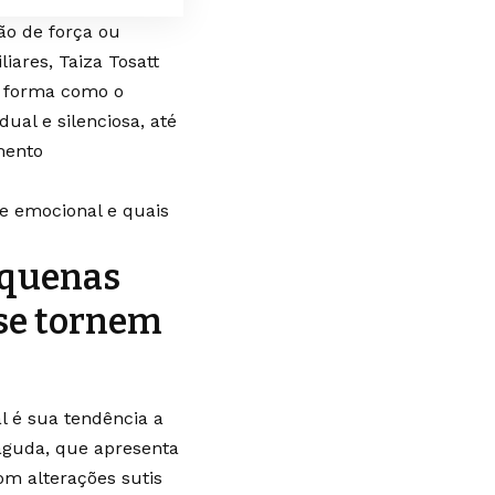
ão de força ou
iares, Taiza Tosatt
a forma como o
ual e silenciosa, até
mento
de emocional e quais
equenas
 se tornem
l é sua tendência a
 aguda, que apresenta
om alterações sutis