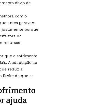
omento óbvio de
 melhora com o
s que antes geravam
s justamente porque
stá fora do
om recursos
or que o sofrimento
ais. A adaptação ao
 que reduz a
o limite do que se
ofrimento
or ajuda