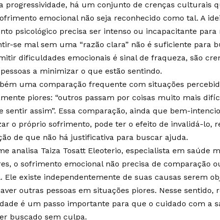
 progressividade, há um conjunto de crenças culturais 
ofrimento emocional não seja reconhecido como tal. A ide
nto psicológico precisa ser intenso ou incapacitante para
tir-se mal sem uma “razão clara” não é suficiente para b
itir dificuldades emocionais é sinal de fraqueza, são cr
pessoas a minimizar o que estão sentindo.
bém uma comparação frequente com situações percebi
amente piores: “outros passam por coisas muito mais difíc
e sentir assim”. Essa comparação, ainda que bem-intenc
izar o próprio sofrimento, pode ter o efeito de invalidá-lo, 
ão de que não há justificativa para buscar ajuda.
e analisa Taiza Tosatt Eleoterio, especialista em saúde m
res, o sofrimento emocional não precisa de comparação ou 
l. Ele existe independentemente de suas causas serem ob
aver outras pessoas em situações piores. Nesse sentido, 
midade é um passo importante para que o cuidado com a 
ser buscado sem culpa.