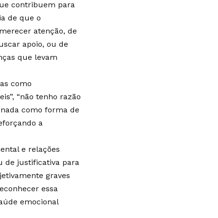
que contribuem para
ia de que o
 merecer atenção, de
uscar apoio, ou de
enças que levam
das como
eis”, “não tenho razão
ionada como forma de
reforçando a
ental e relações
de justificativa para
jetivamente graves
reconhecer essa
saúde emocional