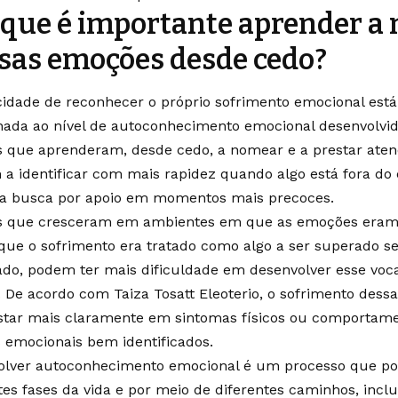
 que é importante aprender a
sas emoções desde cedo?
idade de reconhecer o próprio sofrimento emocional est
nada ao nível de autoconhecimento emocional desenvolvido
s que aprenderam, desde cedo, a nomear e a prestar ate
a identificar com mais rapidez quando algo está fora do e
a a busca por apoio em momentos mais precoces.
s que cresceram em ambientes em que as emoções eram 
ue o sofrimento era tratado como algo a ser superado s
ado, podem ter mais dificuldade em desenvolver esse voc
. De acordo com Taiza Tosatt Eleoterio, o sofrimento dess
star mais claramente em sintomas físicos ou comportam
 emocionais bem identificados.
olver autoconhecimento emocional é um processo que p
tes fases da vida e por meio de diferentes caminhos, incl