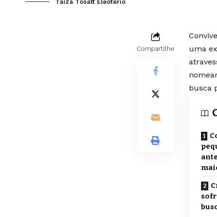
Taiza Tosatt Eleoterio
Conviv
uma ex
Compartilhe
atraves
nomear 
busca p
C
peq
ant
mai
C
sofr
busc