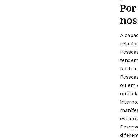
Por
nos
A capac
relacio
Pessoa
tendem 
facilit
Pessoa
ou em q
outro l
interno
manife
estados
Desenv
diferen