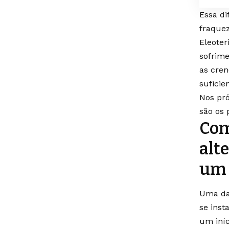
Essa d
fraquez
Eleoter
sofrime
as cren
suficie
Nos pró
são os 
Com
alt
um 
Uma das
se inst
um iníc