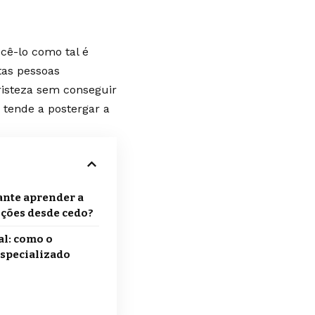
cê-lo como tal é
as pessoas
risteza sem conseguir
 tende a postergar a
ante aprender a
ções desde cedo?
l: como o
pecializado