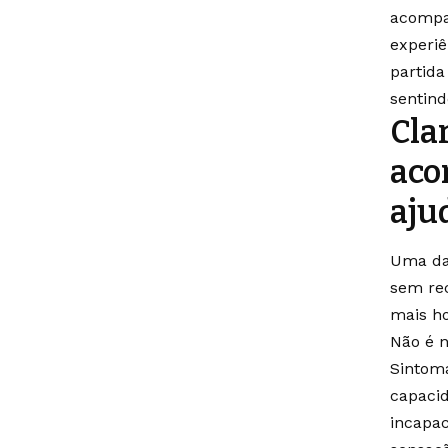
acompan
experiê
partida
sentind
Cla
aco
aju
Uma da
sem rec
mais ho
Não é n
Sintoma
capacid
incapac