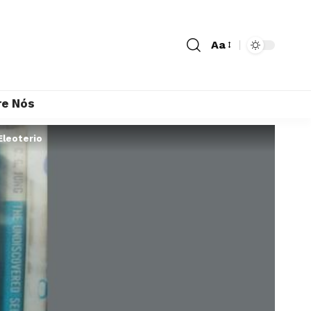
Aa
re Nós
Eleoterio