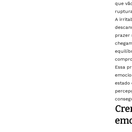
que vã
ruptura
A irri
descans
prazer
chegam 
equilíb
comprom
Essa pr
emocion
estado
percepç
consegu
Cre
emo