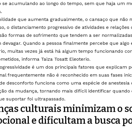
o se acumulando ao longo do tempo, sem que haja um m
.
tabilidade que aumenta gradualmente, o cansaço que não
o, o distanciamento progressivo de atividades e relaçõe
 são formas de sofrimento que tendem a ser normalizada
devagar. Quando a pessoa finalmente percebe que algo e
rio, muitas vezes já está há algum tempo funcionando c
etidos, informa Taiza Tosatt Eleoterio.
ogressividade é um dos principais fatores que explicam p
al frequentemente não é reconhecido em suas fases inici
 de desconforto funciona como uma espécie de anestesia
ão da mudança, tornando mais difícil identificar quando 
e suportar foi ultrapassado.
nças culturais minimizam o s
cional e dificultam a busca p