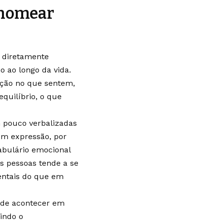
 nomear
á diretamente
 ao longo da vida.
nção no que sentem,
quilíbrio, o que
pouco verbalizadas
em expressão, por
abulário emocional
as pessoas tende a se
entais do que em
ode acontecer em
uindo o