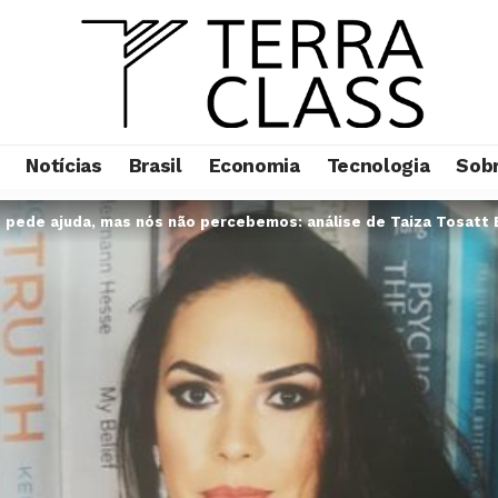
Notícias
Brasil
Economia
Tecnologia
Sob
pede ajuda, mas nós não percebemos: análise de Taiza Tosatt 