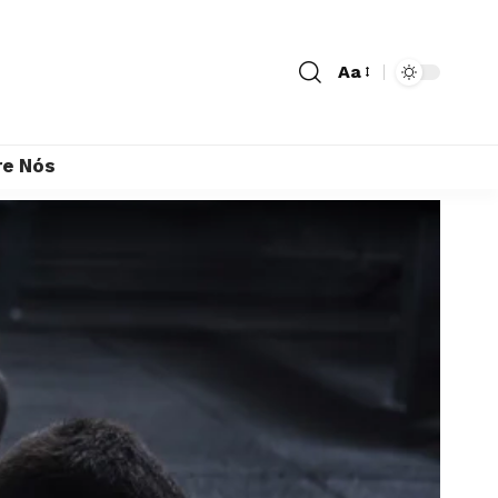
Aa
re Nós