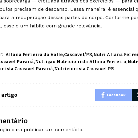
 sobrecarga — efetuada através dos exercícios — para c
ulos precisam de descanso. Dessa maneira, é essencial 
ara a recuperação dessas partes do corpo. Conforme pon
a, esse é um hábito com grande relevância.
D:
Allana Ferreira do Valle
Cascavel/PR
Nutri Allana Ferre
ascavel Paraná
Nutrição
Nutricionista Allana Ferreira
Nutr
onista Cascavel Paraná
Nutricionista Cascavel PR
 artigo
Facebook
mentário
login
para publicar um comentário.