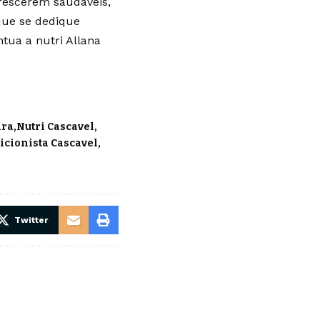
rescerem saudáveis,
que se dedique
tua a nutri Allana
ira
Nutri Cascavel
icionista Cascavel
Twitter