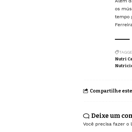
Além da
os músc
tempo p
Ferreir
TAGGE
Nutri C
Nutrici
Compartilhe este
Deixe um co
Você precisa fazer o