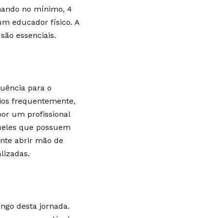
einando no mínimo, 4
m educador físico. A
são essenciais.
uência para o
ios frequentemente,
or um profissional
queles que possuem
ante abrir mão de
alizadas.
ngo desta jornada.