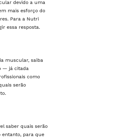
ular devido a uma
gem mais esforço do
res. Para a Nutri
ir essa resposta.
fia muscular, saiba
 — já citada
ofissionais como
quais serão
ito.
el saber quais serão
 entanto, para que