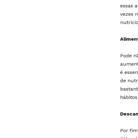
essas a
vezes n
nutrici
Alime
Pode nã
aumento
é essen
de nutr
bastant
hábitos
Desca
Por fim