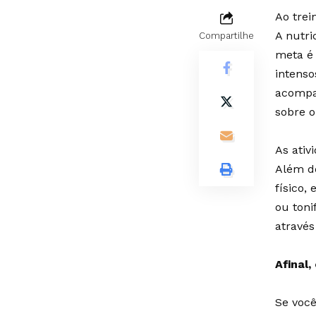
Ao trei
A nutri
Compartilhe
meta é 
intens
acompa
sobre o
As ativ
Além d
físico,
ou toni
através
Afinal,
Se você