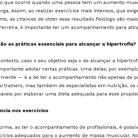
o que ocorre quando uma pessoa tem um aumento musc
rga. Assim, ao realizar exercícios mais intensos, que exi
mo, as chances de obter esse resultado fisiólogo são maio
Ferreira, é importante ter um acompanhamento para ating
ão as práticas essenciais para alcançar a hipertrofia?
ontexto, caso o seu objetivo seja o de alcançar a hipertro
mportante adotar certas práticas. Uma delas, por exemplo
ormente — é a de ter o acompanhamento não apenas de pr
l trainers, mas também de especialistas em nutrição, os 
áveis por elaborar uma dieta adequada para esse propós
ncia nos exercícios
orma, ao ter o acompanhamento de profissionais, é possív
rcícios adequados para o aumento de massa muscular. No