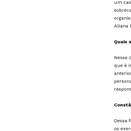
um cas
sobreca
organis
Allana 
Quais s
Nesse c
que é i
anteri
persona
respons
Constâ
Dessa f
os exe