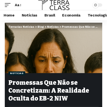
Aa
Home
Notícias
Brasil
Economia
Tecnologi
Terraclas Notícias
>
Blog
>
Notícias
>
Promessas Que Não se Concretizam: A Realidade Oculta do EB-2 NIW
NOTÍCIAS
Promessas Que Não se
Concretizam: A Realidade
Oculta do EB-2 NIW