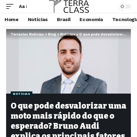
Aa
Home
Notícias
Brasil
Economia
Tecnologi
Terraclas Notícias
>
Blog
>
Notícias
>
O que pode desvalorizar uma moto mais rápido do que o esperado? Bruno Audi explica os principais fatores
NOTÍCIAS
O que pode desvalorizar uma
moto mais rápido do que o
esperado? Bruno Audi
explica os principais fatores