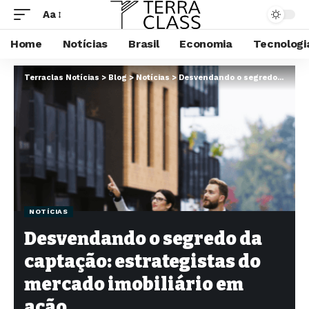
Aa
Home
Notícias
Brasil
Economia
Tecnologi
Terraclas Notícias
>
Blog
>
Notícias
>
Desvendando o segredo da captação: estrategistas do mercado imobiliário em ação
NOTÍCIAS
Desvendando o segredo da
captação: estrategistas do
mercado imobiliário em
ação