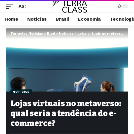
Aa
Home
Notícias
Brasil
Economia
Tecnologi
Terraclas Notícias
>
Blog
>
Notícias
>
Lojas virtuais no metaverso: qual seria a tendência do e-commerce?
NOTÍCIAS
Lojas virtuais no metaverso:
qual seria a tendência do e-
commerce?