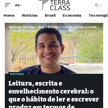
Aa
Home
Notícias
Brasil
Economia
Tecnologi
Terraclas Notícias
>
Blog
>
Notícias
>
Leitura, escrita e envelhecimento cerebral: o que o hábito de ler e escrever produz em termos de reserva cognitiva e proteção contra o declínio na terceira idade?
NOTÍCIAS
Leitura, escrita e
envelhecimento cerebral: o
que o hábito de ler e escrever
produz em termos de