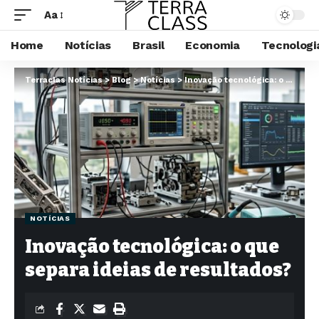
Aa
Home
Notícias
Brasil
Economia
Tecnologi
Terraclas Notícias
>
Blog
>
Notícias
>
Inovação tecnológica: o que separa ideias de resultados?
NOTÍCIAS
Inovação tecnológica: o que
separa ideias de resultados?