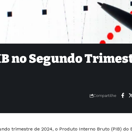
IB no Segundo Trimes
Compartilhe
ndo trimestre de 2024, o Produto Interno Bruto (PIB) do 