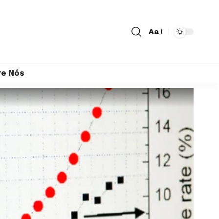
Aa
re Nós