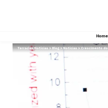
Home
Terraclas Notícias
>
Blog
>
Notícias
>
Crescimento do