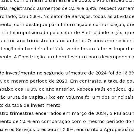
ando com o mesmo trimestre de 2023, o PIB cresceu 3,3%
tria registrando aumentos de 3,5% e 3,9%, respectivament
ro lado, caiu 2,9%. No setor de Serviços, todas as ativida
mento, com destaque para Informação e comunicação, que
tria foi impulsionada pelo setor de Eletricidade e gás, q
 ao mesmo trimestre do ano anterior. O consumo residenci
enção da bandeira tarifária verde foram fatores importa
mento. A Construção também teve um bom desempenho,
de investimento no segundo trimestre de 2024 foi de 16,8
% do mesmo período de 2023. Em contraste, a taxa de po
abaixo dos 16,8% do ano anterior. Rebeca Palis explicou q
o Bruta de Capital Fixo em volume foi um dos principais 
 da taxa de investimento.
atro trimestres encerrados em março de 2024, o PIB ac
mento de 2,5% em comparação com o mesmo período do an
ia e os Serviços cresceram 2,6%, enquanto a Agropecuár