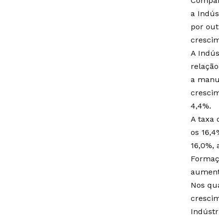
Compar
a Indús
por out
cresci
A Indús
relação
a manut
cresci
4,4%.
A taxa 
os 16,4
16,0%, 
Formaçã
aumento
Nos qu
cresci
Indústr