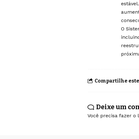
estáve
aumento
consecu
O Siste
incluin
reestru
próxim
Compartilhe este
Deixe um co
Você precisa fazer o