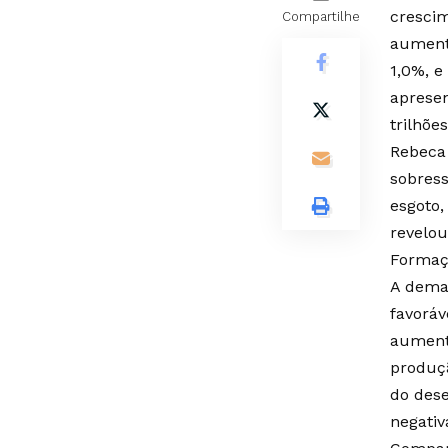
crescim
Compartilhe
aumento
1,0%, e
apresen
trilhõe
Rebeca 
sobress
esgoto,
revelo
Formaçã
A deman
favoráv
aumento
produçã
do dese
negativ