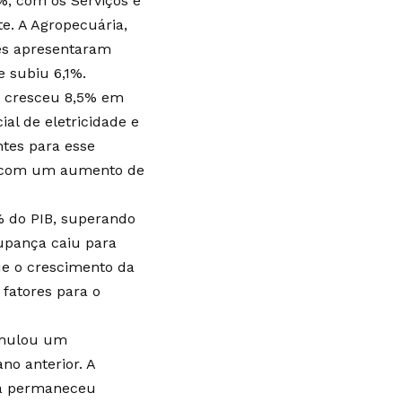
, com os Serviços e
e. A Agropecuária,
des apresentaram
 subiu 6,1%.
ue cresceu 8,5% em
al de eletricidade e
ntes para esse
 com um aumento de
% do PIB, superando
upança caiu para
ue o crescimento da
fatores para o
umulou um
o anterior. A
ia permaneceu