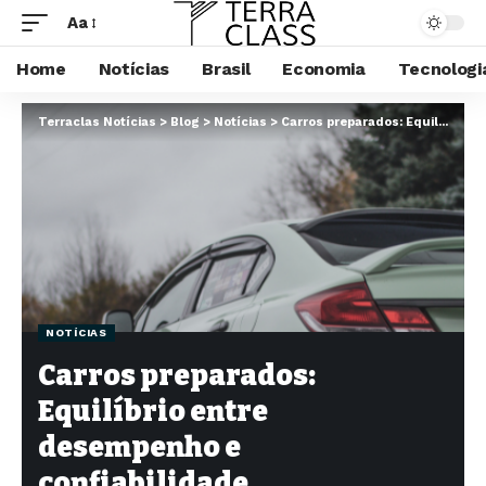
Aa
Home
Notícias
Brasil
Economia
Tecnologi
Terraclas Notícias
>
Blog
>
Notícias
>
Carros preparados: Equilíbrio entre desempenho e confiabilidade
NOTÍCIAS
Carros preparados:
Equilíbrio entre
desempenho e
confiabilidade