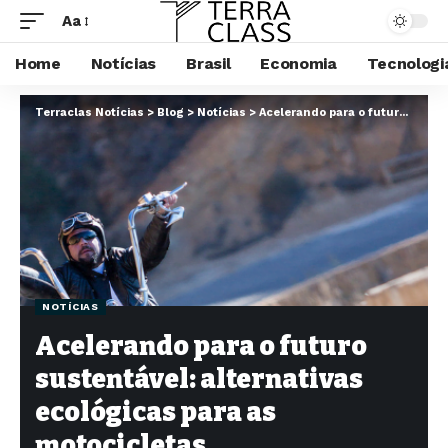
Aa
Home
Notícias
Brasil
Economia
Tecnologi
Terraclas Notícias
>
Blog
>
Notícias
>
Acelerando para o futuro sustentável: alternativas ecológicas para as motocicletas
NOTÍCIAS
Acelerando para o futuro
sustentável: alternativas
ecológicas para as
motocicletas