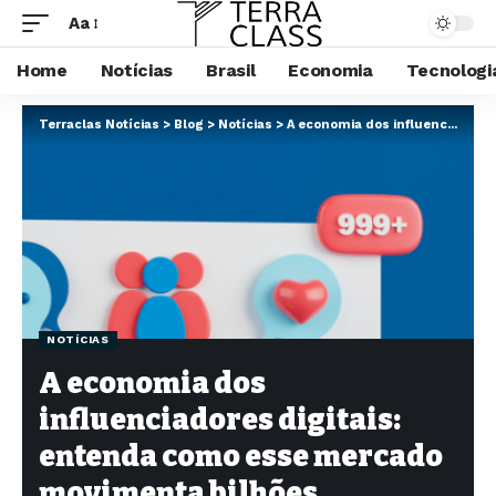
Aa
Home
Notícias
Brasil
Economia
Tecnologi
Terraclas Notícias
>
Blog
>
Notícias
>
A economia dos influenciadores digitais: entenda como esse mercado movimenta bilhões
NOTÍCIAS
A economia dos
influenciadores digitais:
entenda como esse mercado
movimenta bilhões