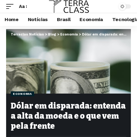
Aa
Home
Notícias
Brasil
Economia
Tecnologi
Terraclas Notícias
>
Blog
>
Economia
>
Dólar em disparada: entenda a alta da moeda e o que vem pela frente
ECONOMIA
Dólar em disparada: entenda
a alta da moeda e o que vem
pela frente