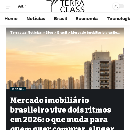
Aa
Home
Notícias
Brasil
Economia
Tecnologi
Terraclas Notícias
>
Blog
>
Brasil
>
Mercado imobiliário brasileiro vive dois ritmos em 2026: o que muda para quem quer comprar, alugar ou investir
BRASIL
Mercado imobiliário
brasileiro vive dois ritmos
em 2026: o que muda para
quem quer comprar, alugar