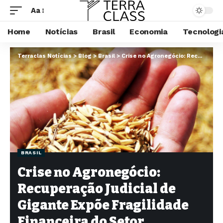
Aa
Home
Notícias
Brasil
Economia
Tecnologi
Terraclas Notícias
>
Blog
>
Brasil
>
Crise no Agronegócio: Recuperação Judicial de Gigante Expõe Fragilidade Financeira do Setor
BRASIL
Crise no Agronegócio:
Recuperação Judicial de
Gigante Expõe Fragilidade
Financeira do Setor