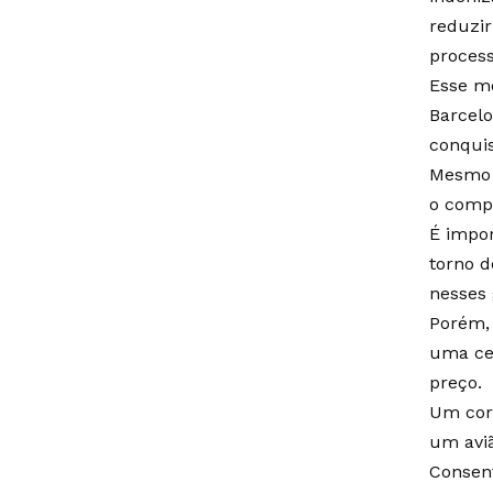
reduzir
process
Esse mo
Barcelo
conquis
Mesmo q
o comp
É impor
torno d
nesses 
Porém,
uma ce
preço.
Um cor
um aviã
Consen