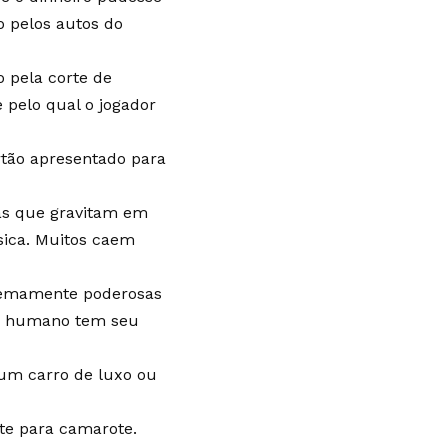
 pelos autos do
 pela corte de
 pelo qual o jogador
rtão apresentado para
tas que gravitam em
sica. Muitos caem
tremamente poderosas
er humano tem seu
um carro de luxo ou
te para camarote.