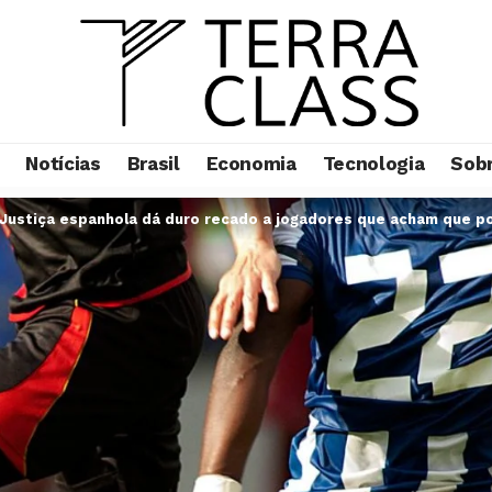
Notícias
Brasil
Economia
Tecnologia
Sob
: Justiça espanhola dá duro recado a jogadores que acham que 