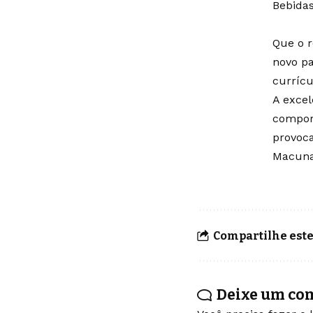
Bebidas
Que o r
novo pa
currícu
A excel
compor
provoca
Macunaí
Compartilhe este
Deixe um co