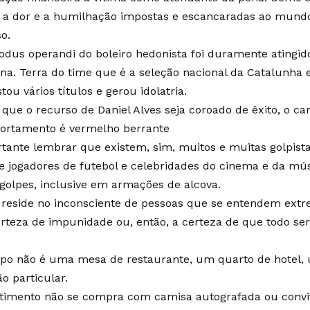
 a dor e a humilhação impostas e escancaradas ao mundo
o.
dus operandi do boleiro hedonista foi duramente atingido
na. Terra do time que é a seleção nacional da Catalunha e
tou vários títulos e gerou idolatria.
ue o recurso de Daniel Alves seja coroado de êxito, o ca
ortamento é vermelho berrante
tante lembrar que existem, sim, muitos e muitas golpis
e jogadores de futebol e celebridades do cinema e da mú
golpes, inclusive em armações de alcova.
 reside no inconsciente de pessoas que se entendem ex
rteza de impunidade ou, então, a certeza de que todo s
po não é uma mesa de restaurante, um quarto de hotel, 
o particular.
timento não se compra com camisa autografada ou convi