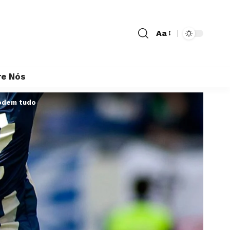
Aa
re Nós
podem tudo