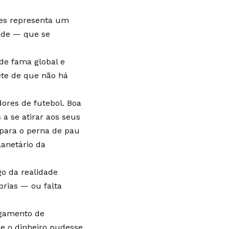
ves representa um
dade — que se
de fama global e
ete de que não há
dores de futebol. Boa
a se atirar aos seus
o para o perna de pau
lanetário da
go da realidade
prias — ou falta
agamento de
e o dinheiro pudesse