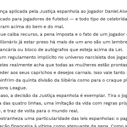
nça aplicada pela Justiça espanhola ao jogador Daniel Al
cado para jogadores de futebol — e todo tipo de celebri
eram acima do bem e do mal.
ue caiba recurso, a pena imposta e o fato de um jogador 
lionário já estar preso há mais de um ano são um lembr
ancária ou bloco de autógrafos que esteja acima da Lei.
um regulamento implícito no universo narcisista dos joga
eles realmente acha que todas as mulheres estão prontas 
eder aos seus caprichos e desejos carnais. Isso vale tant
infrim da quinta divisão da Sibéria como para o craque p
ons League.
aso, a decisão da Justiça espanhola é exemplar. Tira o jo
a das quatro linhas, uma imitação da vida com regras pró
, e traz de volta para o mundo real.
stranheza uma particularidade das leis espanholas: o p
ação financeira à vítima como atenuante da pena. Como s