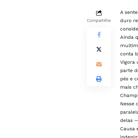
A sente
duro re
Compartilhe
consid
Ainda q
multimi
conta b
Vigora 
parte d
pés e c
mais ch
Champi
Nesse c
paralel
delas —
Causa e
indeniz